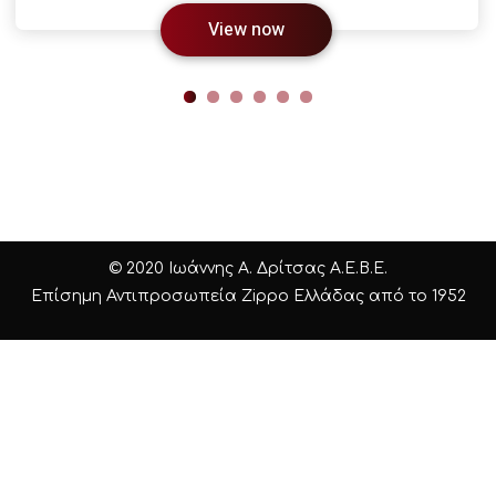
View now
© 2020 Ιωάννης Α. Δρίτσας Α.Ε.Β.Ε.
Επίσημη Αντιπροσωπεία Zippo Ελλάδας από το 1952