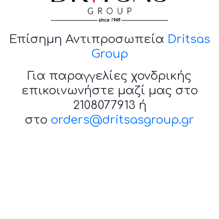
Επίσημη Αντιπροσωπεία
Dritsas
Group
Για παραγγελίες χονδρικής
επικοινωνήστε μαζί μας στο
2108077913 ή
στο
orders@dritsasgroup.gr
© 2020 Ιωάννης Α. Δρίτσας Α.Ε.Β.Ε.